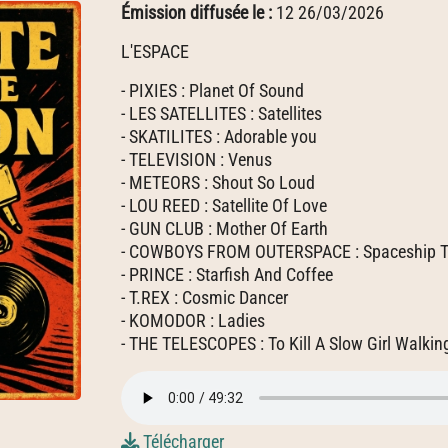
Émission diffusée le :
12 26/03/2026
L'ESPACE
- PIXIES : Planet Of Sound
- LES SATELLITES : Satellites
- SKATILITES : Adorable you
- TELEVISION : Venus
- METEORS : Shout So Loud
- LOU REED : Satellite Of Love
- GUN CLUB : Mother Of Earth
- COWBOYS FROM OUTERSPACE : Spaceship T
- PRINCE : Starfish And Coffee
- T.REX : Cosmic Dancer
- KOMODOR : Ladies
- THE TELESCOPES : To Kill A Slow Girl Walkin
Télécharger