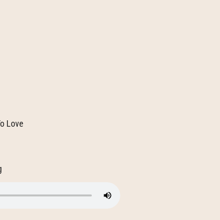
o Love
g