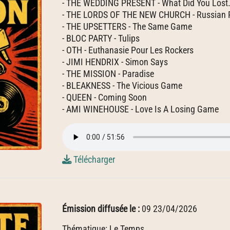
- THE WEDDING PRESENT - What Did You Lost.
- THE LORDS OF THE NEW CHURCH - Russian R
- THE UPSETTERS - The Same Game
- BLOC PARTY - Tulips
- OTH - Euthanasie Pour Les Rockers
- JIMI HENDRIX - Simon Says
- THE MISSION - Paradise
- BLEAKNESS - The Vicious Game
- QUEEN - Coming Soon
- AMI WINEHOUSE - Love Is A Losing Game
Télécharger
Émission diffusée le :
09 23/04/2026
Thématique: Le Temps