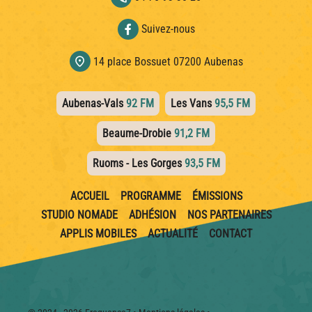
Suivez-nous
location_on
14 place Bossuet 07200 Aubenas
Aubenas-Vals
92 FM
Les Vans
95,5 FM
Beaume-Drobie
91,2 FM
Ruoms - Les Gorges
93,5 FM
ACCUEIL
PROGRAMME
ÉMISSIONS
STUDIO NOMADE
ADHÉSION
NOS PARTENAIRES
APPLIS MOBILES
ACTUALITÉ
CONTACT