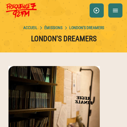
Panneau de gestion des cookies
play_circle
menu
ÉMISSIONS
LONDON'S DREAMERS
LONDON'S DREAMERS