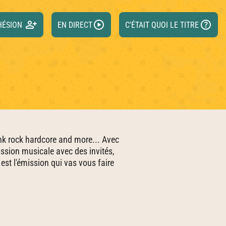
person_add
play_circle
help
HÉSION
EN DIRECT
C'ÉTAIT QUOI LE TITRE
unk rock hardcore and more... Avec
ssion musicale avec des invités,
 est l'émission qui vas vous faire