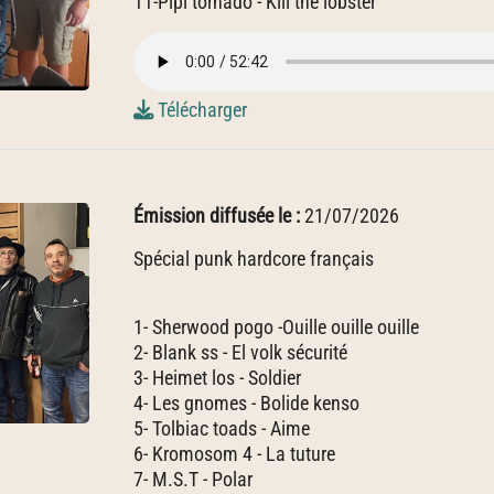
11-Pipi tornado - Kill the lobster
Télécharger
Émission diffusée le :
21/07/2026
Spécial punk hardcore français
1- Sherwood pogo -Ouille ouille ouille
2- Blank ss - El volk sécurité
3- Heimet los - Soldier
4- Les gnomes - Bolide kenso
5- Tolbiac toads - Aime
6- Kromosom 4 - La tuture
7- M.S.T - Polar