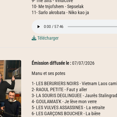
9- The Slits - Vindictive
10- Me tnjofshem - Sepselak
11- Sarlo akrobata - Niko kao ja
Télécharger
Émission diffusée le :
07/07/2026
Manu et ses potes
1- LES BERURIERS NOIRS - Vietnam Laos ca
2- RAOUL PETITE - Faut y aller
3- LA SOURIS DEGLINGUEE - Jaurès Stalingra
4- GOULAMAS'K - Je lève mon verre
5- LES VULVES ASSASSINES - La retraite
6- LES GARÇONS BOUCHER - La bière